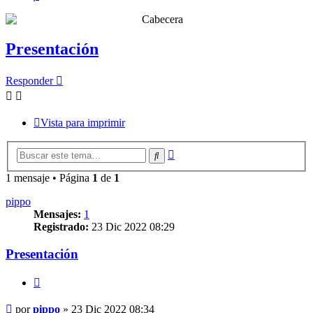
Presentación
Responder
Vista para imprimir
Búsqueda
Buscar
avanzada
1 mensaje • Página
1
de
1
pippo
Mensajes:
1
Registrado:
23 Dic 2022 08:29
Presentación
Citar
Mensaje
por
pippo
»
23 Dic 2022 08:34