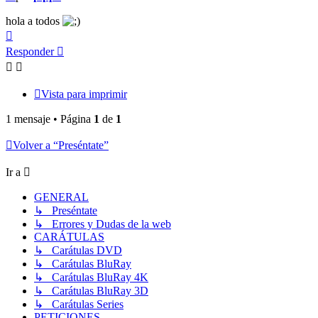
hola a todos
Arriba
Responder
Vista para imprimir
1 mensaje • Página
1
de
1
Volver a “Preséntate”
Ir a
GENERAL
↳ Preséntate
↳ Errores y Dudas de la web
CARÁTULAS
↳ Carátulas DVD
↳ Carátulas BluRay
↳ Carátulas BluRay 4K
↳ Carátulas BluRay 3D
↳ Carátulas Series
PETICIONES