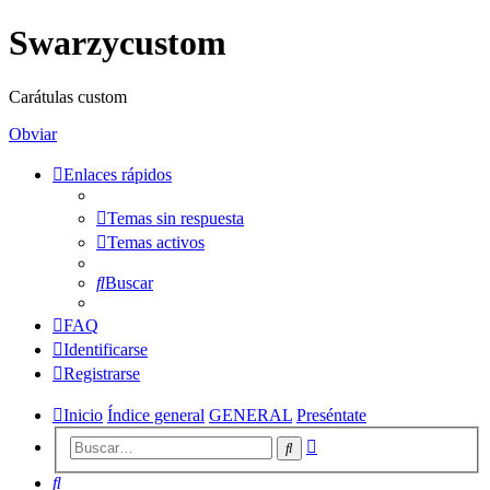
Swarzycustom
Carátulas custom
Obviar
Enlaces rápidos
Temas sin respuesta
Temas activos
Buscar
FAQ
Identificarse
Registrarse
Inicio
Índice general
GENERAL
Preséntate
Búsqueda
Buscar
avanzada
Buscar