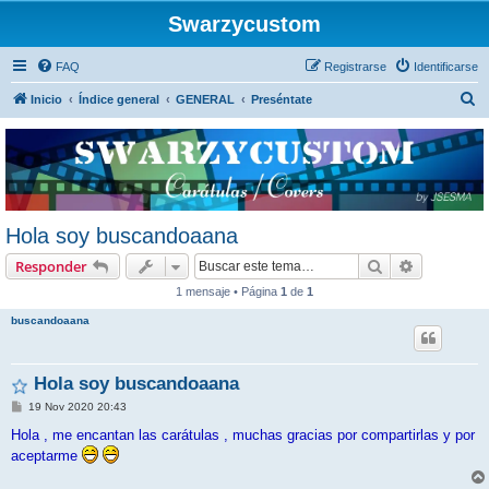
Swarzycustom
FAQ
Registrarse
Identificarse
B
Inicio
Índice general
GENERAL
Preséntate
u
s
c
a
r
Hola soy buscandoaana
Buscar
Búsqueda 
Responder
1 mensaje • Página
1
de
1
buscandoaana
Hola soy buscandoaana
M
19 Nov 2020 20:43
e
n
Hola , me encantan las carátulas , muchas gracias por compartirlas y por
s
aceptarme
a
j
e