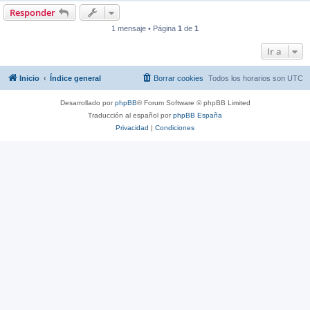
Responder
1 mensaje • Página
1
de
1
Ir a
Inicio
Índice general
Borrar cookies
Todos los horarios son
UTC
Desarrollado por
phpBB
® Forum Software © phpBB Limited
Traducción al español por
phpBB España
Privacidad
|
Condiciones