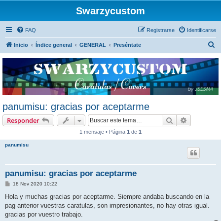
Swarzycustom
FAQ
Registrarse
Identificarse
B
Inicio
Índice general
GENERAL
Preséntate
u
s
c
a
r
panumisu: gracias por aceptarme
Buscar
Búsqueda 
Responder
1 mensaje • Página
1
de
1
panumisu
panumisu: gracias por aceptarme
M
18 Nov 2020 10:22
e
n
Hola y muchas gracias por aceptarme. Siempre andaba buscando en la
s
pag anterior vuestras caratulas, son impresionantes, no hay otras igual.
a
j
gracias por vuestro trabajo.
e