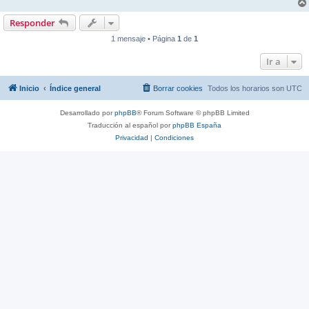
Responder
1 mensaje • Página
1
de
1
Ir a
Inicio
Índice general
Borrar cookies
Todos los horarios son
UTC
Desarrollado por
phpBB
® Forum Software © phpBB Limited
Traducción al español por
phpBB España
Privacidad
|
Condiciones