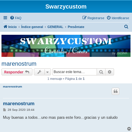
Swarzycustom
FAQ
Registrarse
Identificarse
B
Inicio
Índice general
GENERAL
Preséntate
u
s
c
a
r
marenostrum
Buscar
Búsqueda 
Responder
1 mensaje • Página
1
de
1
marenostrum
marenostrum
M
28 Sep 2020 18:44
e
n
Muy buenas a todos...uno mas para este foro...gracias y un saludo
s
a
j
e