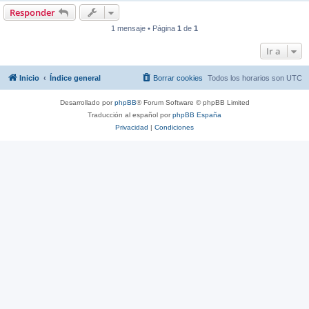
Responder
1 mensaje • Página
1
de
1
Ir a
Inicio
Índice general
Borrar cookies
Todos los horarios son
UTC
Desarrollado por
phpBB
® Forum Software © phpBB Limited
Traducción al español por
phpBB España
Privacidad
|
Condiciones