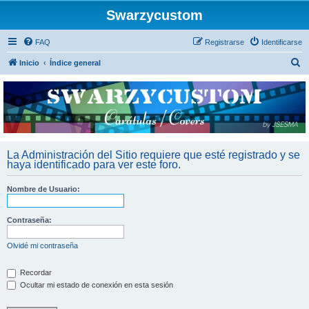
Swarzycustom
FAQ
Registrarse
Identificarse
B
Inicio
Índice general
u
s
c
a
r
La Administración del Sitio requiere que esté registrado y se
haya identificado para ver este foro.
Nombre de Usuario:
Contraseña:
Olvidé mi contraseña
Recordar
Ocultar mi estado de conexión en esta sesión