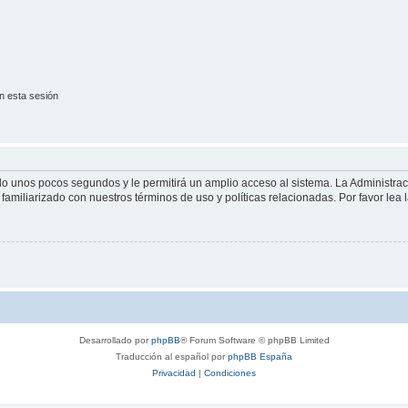
n esta sesión
olo unos pocos segundos y le permitirá un amplio acceso al sistema. La Administra
familiarizado con nuestros términos de uso y políticas relacionadas. Por favor lea l
Desarrollado por
phpBB
® Forum Software © phpBB Limited
Traducción al español por
phpBB España
Privacidad
|
Condiciones