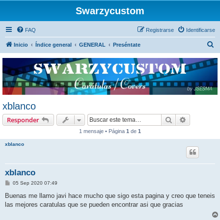
Swarzycustom
FAQ
Registrarse
Identificarse
B
Inicio
Índice general
GENERAL
Preséntate
u
s
c
a
r
xblanco
Buscar
Búsqueda 
Responder
1 mensaje • Página
1
de
1
xblanco
xblanco
M
05 Sep 2020 07:49
e
n
Buenas me llamo javi hace mucho que sigo esta pagina y creo que teneis
s
las mejores caratulas que se pueden encontrar asi que gracias
a
j
e