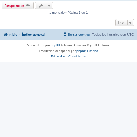
Responder
1 mensaje • Página
1
de
1
Ir a
Inicio
Índice general
Borrar cookies
Todos los horarios son
UTC
Desarrollado por
phpBB
® Forum Software © phpBB Limited
Traducción al español por
phpBB España
Privacidad
|
Condiciones