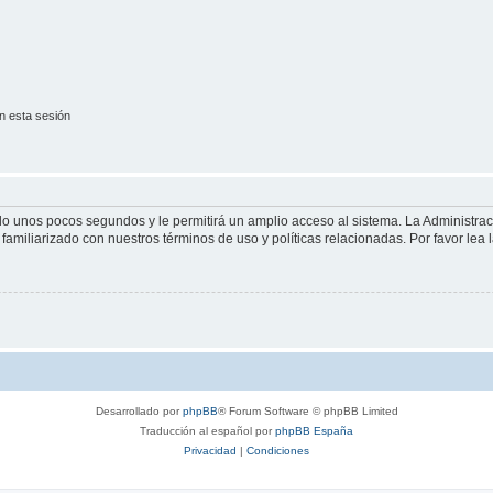
n esta sesión
olo unos pocos segundos y le permitirá un amplio acceso al sistema. La Administra
familiarizado con nuestros términos de uso y políticas relacionadas. Por favor lea l
Desarrollado por
phpBB
® Forum Software © phpBB Limited
Traducción al español por
phpBB España
Privacidad
|
Condiciones