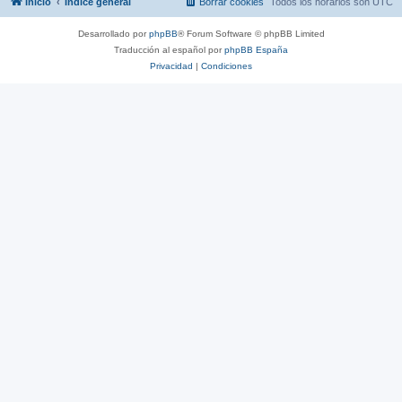
Inicio
Índice general
Borrar cookies
Todos los horarios son
UTC
Desarrollado por
phpBB
® Forum Software © phpBB Limited
Traducción al español por
phpBB España
Privacidad
|
Condiciones