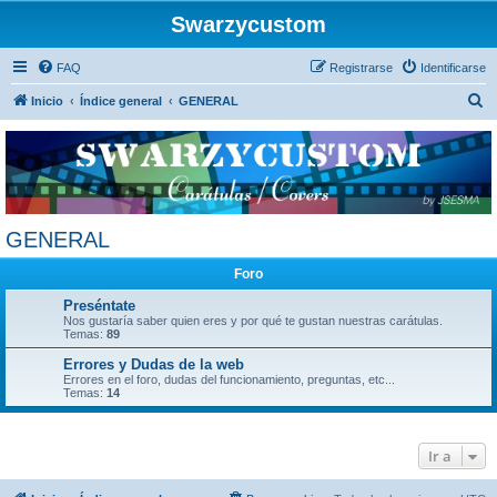
Swarzycustom
FAQ
Registrarse
Identificarse
B
Inicio
Índice general
GENERAL
u
s
c
a
r
GENERAL
Foro
Preséntate
Nos gustaría saber quien eres y por qué te gustan nuestras carátulas.
Temas:
89
Errores y Dudas de la web
Errores en el foro, dudas del funcionamiento, preguntas, etc...
Temas:
14
Ir a