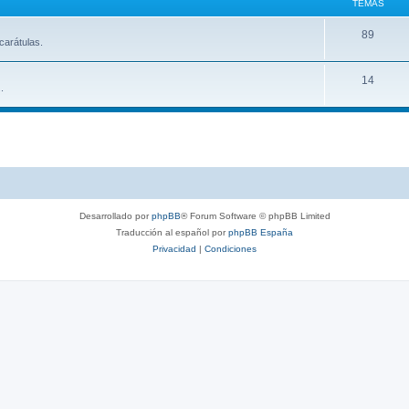
TEMAS
89
carátulas.
14
.
Desarrollado por
phpBB
® Forum Software © phpBB Limited
Traducción al español por
phpBB España
Privacidad
|
Condiciones