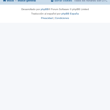
Inicio
Índice general
Borrar cookies
Todos los horarios son
UTC
Desarrollado por
phpBB
® Forum Software © phpBB Limited
Traducción al español por
phpBB España
Privacidad
|
Condiciones