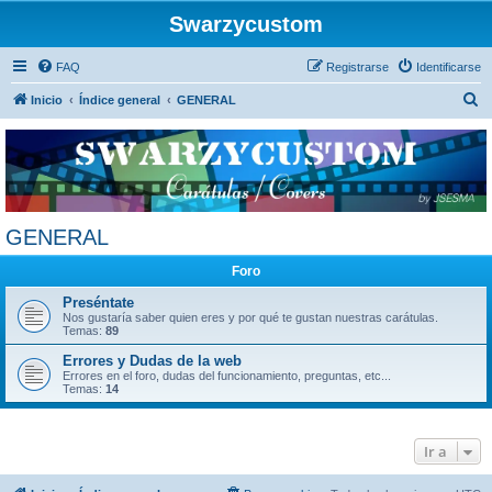
Swarzycustom
FAQ
Registrarse
Identificarse
B
Inicio
Índice general
GENERAL
u
s
c
a
r
GENERAL
Foro
Preséntate
Nos gustaría saber quien eres y por qué te gustan nuestras carátulas.
Temas:
89
Errores y Dudas de la web
Errores en el foro, dudas del funcionamiento, preguntas, etc...
Temas:
14
Ir a