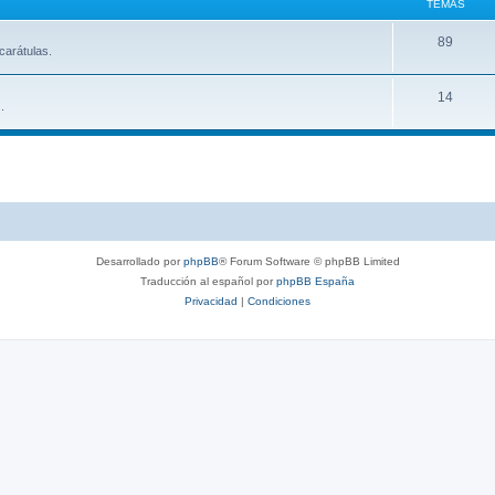
TEMAS
89
carátulas.
14
.
Desarrollado por
phpBB
® Forum Software © phpBB Limited
Traducción al español por
phpBB España
Privacidad
|
Condiciones