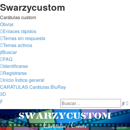
Swarzycustom
Carátulas custom
Obviar
Enlaces rápidos
Temas sin respuesta
Temas activos
Buscar
FAQ
Identificarse
Registrarse
Inicio
Índice general
CARÁTULAS
Carátulas BluRay
3D
Buscar
Bu