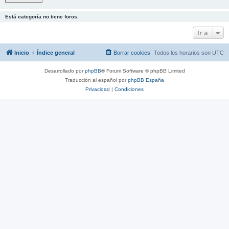
Está categoría no tiene foros.
Ir a
Inicio
Índice general
Borrar cookies
Todos los horarios son
UTC
Desarrollado por
phpBB
® Forum Software © phpBB Limited
Traducción al español por
phpBB España
Privacidad
|
Condiciones