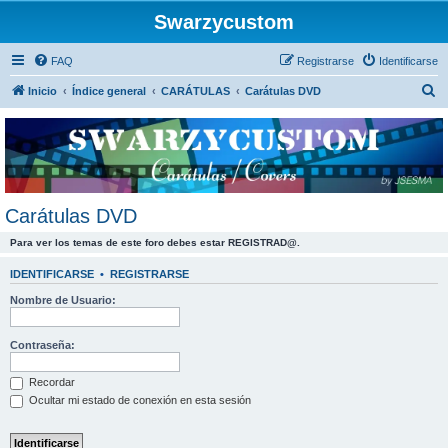
Swarzycustom
FAQ
Registrarse
Identificarse
B
Inicio
Índice general
CARÁTULAS
Carátulas DVD
u
s
c
a
r
Carátulas DVD
Para ver los temas de este foro debes estar REGISTRAD@.
IDENTIFICARSE
•
REGISTRARSE
Nombre de Usuario:
Contraseña:
Recordar
Ocultar mi estado de conexión en esta sesión