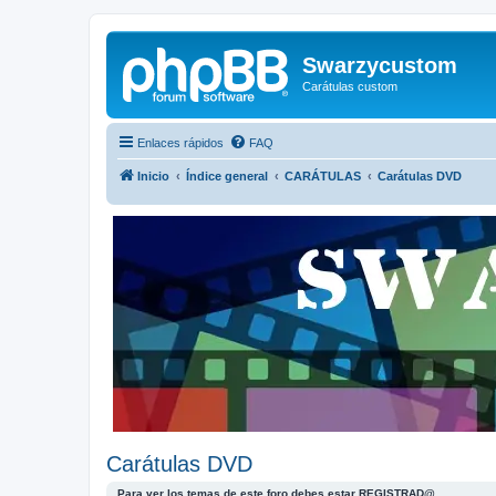
Swarzycustom
Carátulas custom
Enlaces rápidos
FAQ
Inicio
Índice general
CARÁTULAS
Carátulas DVD
Carátulas DVD
Para ver los temas de este foro debes estar REGISTRAD@.