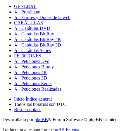
GENERAL
↳ Preséntate
↳ Errores y Dudas de la web
CARÁTULAS
↳ Carátulas DVD
↳ Carátulas BluRay
↳ Carátulas BluRay 4K
↳ Carátulas BluRay 3D
↳ Carátulas Series
PETICIONES
↳ Peticiones Dvd
↳ Peticiones Bluray
↳ Peticiones 4K
↳ Peticiones 3D
↳ Peticiones Series
↳ Peticiones Realizadas
Inicio
Índice general
Todos los horarios son
UTC
Borrar cookies
Desarrollado por
phpBB
® Forum Software © phpBB Limited
Traducción al español por
phpBB España