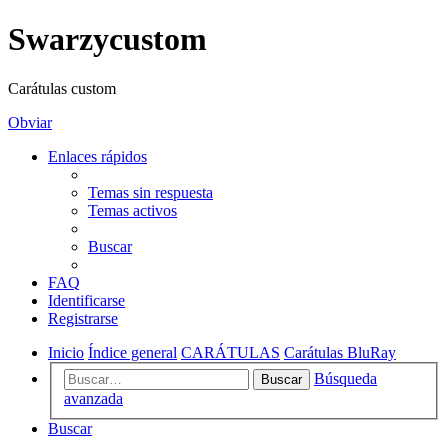
Swarzycustom
Carátulas custom
Obviar
Enlaces rápidos
Temas sin respuesta
Temas activos
Buscar
FAQ
Identificarse
Registrarse
Inicio
Índice general
CARÁTULAS
Carátulas BluRay
Búsqueda
Buscar
avanzada
Buscar