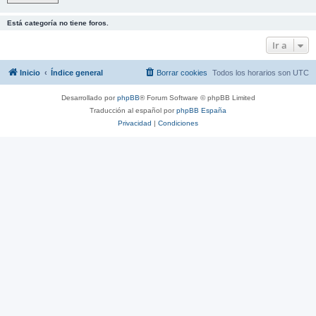
Está categoría no tiene foros.
Ir a
Inicio
Índice general
Borrar cookies
Todos los horarios son
UTC
Desarrollado por
phpBB
® Forum Software © phpBB Limited
Traducción al español por
phpBB España
Privacidad
|
Condiciones