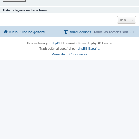
Está categoría no tiene foros.
Ir a
Inicio
Índice general
Borrar cookies
Todos los horarios son
UTC
Desarrollado por
phpBB
® Forum Software © phpBB Limited
Traducción al español por
phpBB España
Privacidad
|
Condiciones