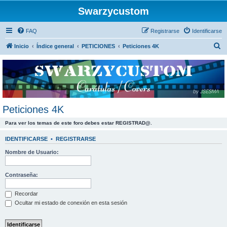
Swarzycustom
FAQ
Registrarse
Identificarse
B
Inicio
Índice general
PETICIONES
Peticiones 4K
u
s
c
a
r
Peticiones 4K
Para ver los temas de este foro debes estar REGISTRAD@.
IDENTIFICARSE
•
REGISTRARSE
Nombre de Usuario:
Contraseña:
Recordar
Ocultar mi estado de conexión en esta sesión