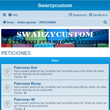
Swarzycustom
FAQ
Registrarse
Identificarse
B
Inicio
Índice general
PETICIONES
u
s
c
a
r
PETICIONES
Foro
Peticiones Dvd
Aquí puedes pedirnos las carátulas que necesites para Dvd. Antes de nada,
lee las Normas de las peticiones.
Temas:
12
Peticiones Bluray
Aquí puedes pedirnos las carátulas que necesites para Bluray. Antes de nada,
lee las Normas de las peticiones.
Temas:
15
Peticiones 4K
Aquí puedes pedirnos las carátulas que necesites para 4K. Antes de nada, lee
las Normas de las peticiones.
Temas:
4