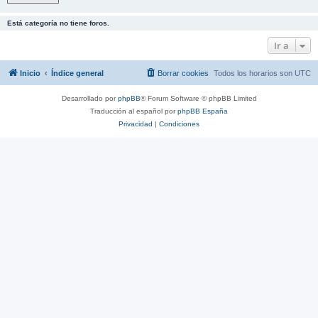
Está categoría no tiene foros.
Ir a
Inicio
Índice general
Borrar cookies
Todos los horarios son
UTC
Desarrollado por
phpBB
® Forum Software © phpBB Limited
Traducción al español por
phpBB España
Privacidad
|
Condiciones