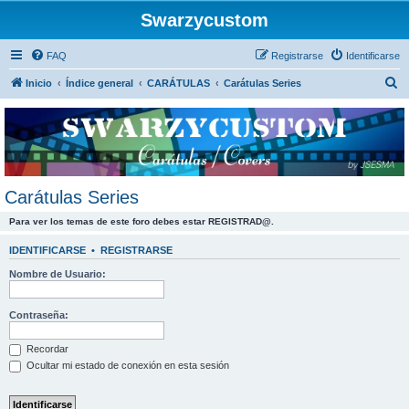
Swarzycustom
FAQ
Registrarse
Identificarse
B
Inicio
Índice general
CARÁTULAS
Carátulas Series
u
s
c
a
r
Carátulas Series
Para ver los temas de este foro debes estar REGISTRAD@.
IDENTIFICARSE
•
REGISTRARSE
Nombre de Usuario:
Contraseña:
Recordar
Ocultar mi estado de conexión en esta sesión