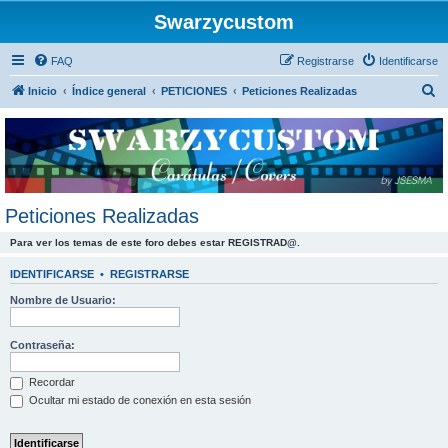
Swarzycustom
FAQ
Registrarse
Identificarse
B
Inicio
Índice general
PETICIONES
Peticiones Realizadas
u
s
c
a
r
Peticiones Realizadas
Para ver los temas de este foro debes estar REGISTRAD@.
IDENTIFICARSE
•
REGISTRARSE
Nombre de Usuario:
Contraseña:
Recordar
Ocultar mi estado de conexión en esta sesión