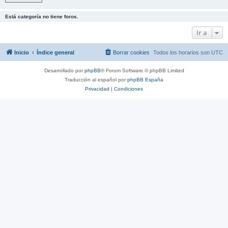
Está categoría no tiene foros.
Ir a
Inicio
Índice general
Borrar cookies
Todos los horarios son
UTC
Desarrollado por
phpBB
® Forum Software © phpBB Limited
Traducción al español por
phpBB España
Privacidad
|
Condiciones