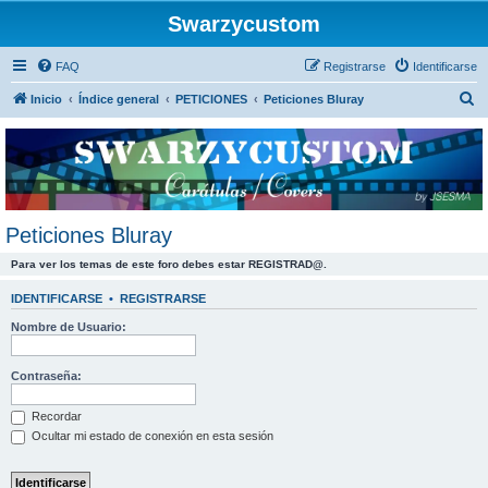
Swarzycustom
FAQ
Registrarse
Identificarse
B
Inicio
Índice general
PETICIONES
Peticiones Bluray
u
s
c
a
r
Peticiones Bluray
Para ver los temas de este foro debes estar REGISTRAD@.
IDENTIFICARSE
•
REGISTRARSE
Nombre de Usuario:
Contraseña:
Recordar
Ocultar mi estado de conexión en esta sesión