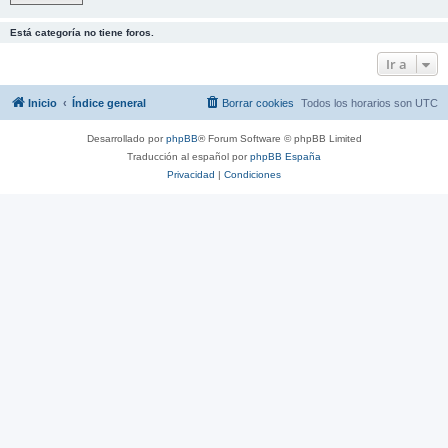
Está categoría no tiene foros.
Ir a
Inicio
Índice general
Borrar cookies
Todos los horarios son
UTC
Desarrollado por
phpBB
® Forum Software © phpBB Limited
Traducción al español por
phpBB España
Privacidad
|
Condiciones