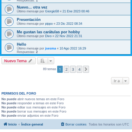
Respuestas:
1
Nuevo... otra vez
Último mensaje por
Giorgio58
«
21 Ene 2023 00:46
Presentación
Último mensaje por
pippo
«
23 Dic 2022 08:34
Me gustan las carátulas por hobby
Último mensaje por
Divo
«
22 Nov 2022 21:31
Hello
Último mensaje por
jsesma
«
10 Ago 2022 16:29
Respuestas:
2
Nuevo Tema
1
2
3
4
Siguiente
89 temas
Ir a
PERMISOS DEL FORO
No puede
abrir nuevos temas en este Foro
No puede
responder a temas en este Foro
No puede
editar sus mensajes en este Foro
No puede
borrar sus mensajes en este Foro
No puede
enviar adjuntos en este Foro
Inicio
Índice general
Borrar cookies
Todos los horarios son
UTC