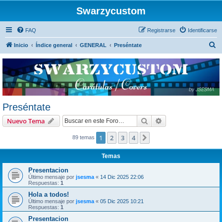
Swarzycustom
FAQ
Registrarse
Identificarse
B
Inicio
Índice general
GENERAL
Preséntate
u
s
c
a
r
Preséntate
Buscar
Búsqueda avanzad
Nuevo Tema
1
2
3
4
Siguiente
89 temas
Temas
Presentacion
Último mensaje por
jsesma
«
14 Dic 2025 22:06
Respuestas:
1
Hola a todos!
Último mensaje por
jsesma
«
05 Dic 2025 10:21
Respuestas:
1
Presentacion