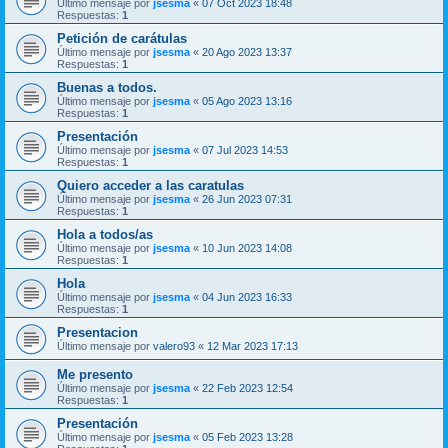
Último mensaje por
jsesma
«
07 Oct 2023 18:48
Respuestas:
1
Petición de carátulas
Último mensaje por
jsesma
«
20 Ago 2023 13:37
Respuestas:
1
Buenas a todos.
Último mensaje por
jsesma
«
05 Ago 2023 13:16
Respuestas:
1
Presentación
Último mensaje por
jsesma
«
07 Jul 2023 14:53
Respuestas:
1
Quiero acceder a las caratulas
Último mensaje por
jsesma
«
26 Jun 2023 07:31
Respuestas:
1
Hola a todos/as
Último mensaje por
jsesma
«
10 Jun 2023 14:08
Respuestas:
1
Hola
Último mensaje por
jsesma
«
04 Jun 2023 16:33
Respuestas:
1
Presentacion
Último mensaje por
valero93
«
12 Mar 2023 17:13
Me presento
Último mensaje por
jsesma
«
22 Feb 2023 12:54
Respuestas:
1
Presentación
Último mensaje por
jsesma
«
05 Feb 2023 13:28