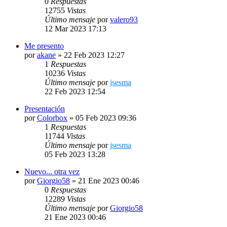
0
Respuestas
12755
Vistas
Último mensaje
por
valero93
12 Mar 2023 17:13
Me presento
por
akane
»
22 Feb 2023 12:27
1
Respuestas
10236
Vistas
Último mensaje
por
jsesma
22 Feb 2023 12:54
Presentación
por
Colorbox
»
05 Feb 2023 09:36
1
Respuestas
11744
Vistas
Último mensaje
por
jsesma
05 Feb 2023 13:28
Nuevo... otra vez
por
Giorgio58
»
21 Ene 2023 00:46
0
Respuestas
12289
Vistas
Último mensaje
por
Giorgio58
21 Ene 2023 00:46