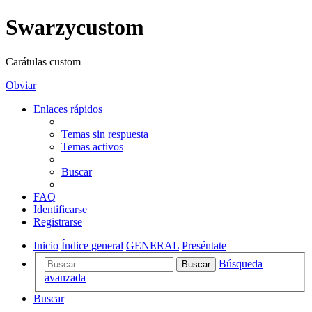
Swarzycustom
Carátulas custom
Obviar
Enlaces rápidos
Temas sin respuesta
Temas activos
Buscar
FAQ
Identificarse
Registrarse
Inicio
Índice general
GENERAL
Preséntate
Búsqueda
Buscar
avanzada
Buscar