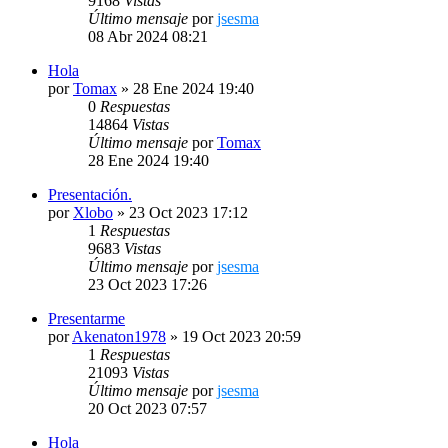
9168
Vistas
Último mensaje
por
jsesma
08 Abr 2024 08:21
Hola
por
Tomax
»
28 Ene 2024 19:40
0
Respuestas
14864
Vistas
Último mensaje
por
Tomax
28 Ene 2024 19:40
Presentación.
por
Xlobo
»
23 Oct 2023 17:12
1
Respuestas
9683
Vistas
Último mensaje
por
jsesma
23 Oct 2023 17:26
Presentarme
por
Akenaton1978
»
19 Oct 2023 20:59
1
Respuestas
21093
Vistas
Último mensaje
por
jsesma
20 Oct 2023 07:57
Hola