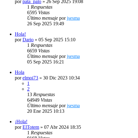
por
pata_palo
»
26 Sep 2025 19:08
1
Respuestas
6595
Vistas
Último mensaje
por
jsesma
26 Sep 2025 19:49
Hola!
por
Dario
»
05 Sep 2025 15:10
1
Respuestas
6659
Vistas
Último mensaje
por
jsesma
05 Sep 2025 16:21
Hola
por
elmoi73
»
30 Dic 2023 10:34
1
2
13
Respuestas
64949
Vistas
Último mensaje
por
jsesma
20 Ene 2025 10:13
¡Hola!
por
ElTotem
»
07 Abr 2024 18:35
1
Respuestas