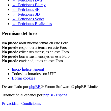
↳ Peticiones Dvd
↳ Peticiones Bluray
↳ Peticiones 4K
↳ Peticiones 3D
↳ Peticiones Series
↳ Peticiones Realizadas
Permisos del foro
No puede
abrir nuevos temas en este Foro
No puede
responder a temas en este Foro
No puede
editar sus mensajes en este Foro
No puede
borrar sus mensajes en este Foro
No puede
enviar adjuntos en este Foro
Inicio
Índice general
Todos los horarios son
UTC
Borrar cookies
Desarrollado por
phpBB
® Forum Software © phpBB Limited
Traducción al español por
phpBB España
Privacidad
|
Condiciones