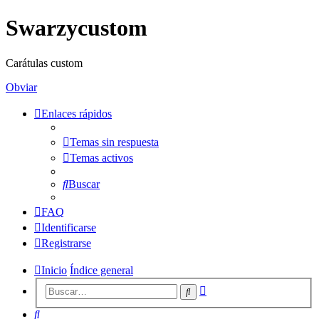
Swarzycustom
Carátulas custom
Obviar
Enlaces rápidos
Temas sin respuesta
Temas activos
Buscar
FAQ
Identificarse
Registrarse
Inicio
Índice general
Búsqueda
Buscar
avanzada
Buscar