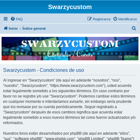
Swarzycustom
FAQ
Registrarse
Identificarse
B
Inicio
Índice general
u
s
c
a
r
Swarzycustom - Condiciones de uso
Al ingresar en “Swarzycustom” (de aquí en adelante “nosotros”, “nos”,
“nuestro”, “Swarzycustom”, “https://www.swarzycustom.com”), usted acuerda
estar legalmente sometido a los siguientes términos. En caso contrario por
favor no se registre y/o use “Swarzycustom”. Podemos cambiar estos términos
en cualquier momento e intentaríamos avisarle, sin embargo sería prudente
que los revisase por su cuenta periódicamente. Seguir registrado a
“Swarzycustom” después de esos cambios significa que acuerda estar
legalmente sometido a esos nuevos términos tal como fueron actualizados y/o
reformados.
Nuestros foros están desarrollados por phpBB (de aquí en adelante “ellos”,
“sus”, “software phpBB”, “www.phpbb.com”, “phpBB Limited”, “phpBB Teams”)