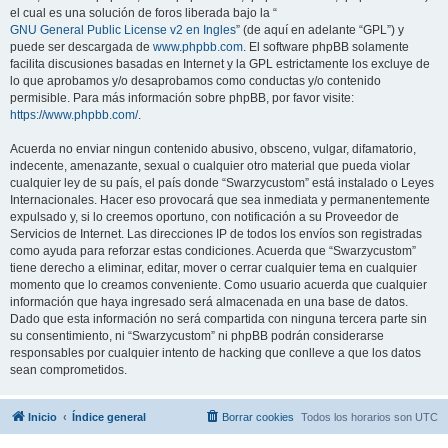
el cual es una solución de foros liberada bajo la “
GNU General Public License v2 en Ingles
” (de aquí en adelante “GPL”) y
puede ser descargada de
www.phpbb.com
. El software phpBB solamente
facilita discusiones basadas en Internet y la GPL estrictamente los excluye de
lo que aprobamos y/o desaprobamos como conductas y/o contenido
permisible. Para más información sobre phpBB, por favor visite:
https://www.phpbb.com/
.
Acuerda no enviar ningun contenido abusivo, obsceno, vulgar, difamatorio,
indecente, amenazante, sexual o cualquier otro material que pueda violar
cualquier ley de su país, el país donde “Swarzycustom” está instalado o Leyes
Internacionales. Hacer eso provocará que sea inmediata y permanentemente
expulsado y, si lo creemos oportuno, con notificación a su Proveedor de
Servicios de Internet. Las direcciones IP de todos los envíos son registradas
como ayuda para reforzar estas condiciones. Acuerda que “Swarzycustom”
tiene derecho a eliminar, editar, mover o cerrar cualquier tema en cualquier
momento que lo creamos conveniente. Como usuario acuerda que cualquier
información que haya ingresado será almacenada en una base de datos.
Dado que esta información no será compartida con ninguna tercera parte sin
su consentimiento, ni “Swarzycustom” ni phpBB podrán considerarse
responsables por cualquier intento de hacking que conlleve a que los datos
sean comprometidos.
Inicio
Índice general
Borrar cookies
Todos los horarios son
UTC