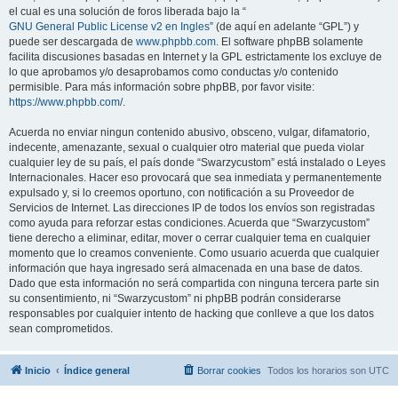
el cual es una solución de foros liberada bajo la “
GNU General Public License v2 en Ingles
” (de aquí en adelante “GPL”) y
puede ser descargada de
www.phpbb.com
. El software phpBB solamente
facilita discusiones basadas en Internet y la GPL estrictamente los excluye de
lo que aprobamos y/o desaprobamos como conductas y/o contenido
permisible. Para más información sobre phpBB, por favor visite:
https://www.phpbb.com/
.
Acuerda no enviar ningun contenido abusivo, obsceno, vulgar, difamatorio,
indecente, amenazante, sexual o cualquier otro material que pueda violar
cualquier ley de su país, el país donde “Swarzycustom” está instalado o Leyes
Internacionales. Hacer eso provocará que sea inmediata y permanentemente
expulsado y, si lo creemos oportuno, con notificación a su Proveedor de
Servicios de Internet. Las direcciones IP de todos los envíos son registradas
como ayuda para reforzar estas condiciones. Acuerda que “Swarzycustom”
tiene derecho a eliminar, editar, mover o cerrar cualquier tema en cualquier
momento que lo creamos conveniente. Como usuario acuerda que cualquier
información que haya ingresado será almacenada en una base de datos.
Dado que esta información no será compartida con ninguna tercera parte sin
su consentimiento, ni “Swarzycustom” ni phpBB podrán considerarse
responsables por cualquier intento de hacking que conlleve a que los datos
sean comprometidos.
Inicio
Índice general
Borrar cookies
Todos los horarios son
UTC