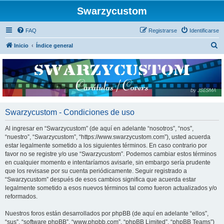
Swarzycustom
FAQ
Registrarse
Identificarse
B
Inicio
Índice general
u
s
c
a
r
Swarzycustom - Condiciones de uso
Al ingresar en “Swarzycustom” (de aquí en adelante “nosotros”, “nos”,
“nuestro”, “Swarzycustom”, “https://www.swarzycustom.com”), usted acuerda
estar legalmente sometido a los siguientes términos. En caso contrario por
favor no se registre y/o use “Swarzycustom”. Podemos cambiar estos términos
en cualquier momento e intentaríamos avisarle, sin embargo sería prudente
que los revisase por su cuenta periódicamente. Seguir registrado a
“Swarzycustom” después de esos cambios significa que acuerda estar
legalmente sometido a esos nuevos términos tal como fueron actualizados y/o
reformados.
Nuestros foros están desarrollados por phpBB (de aquí en adelante “ellos”,
“sus”, “software phpBB”, “www.phpbb.com”, “phpBB Limited”, “phpBB Teams”)