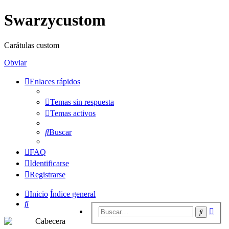
Swarzycustom
Carátulas custom
Obviar
Enlaces rápidos
Temas sin respuesta
Temas activos
Buscar
FAQ
Identificarse
Registrarse
Inicio
Índice general
Buscar
Bús
Buscar
avan