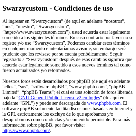
Swarzycustom - Condiciones de uso
Al ingresar en “Swarzycustom” (de aquí en adelante “nosotros”,
“nos”, “nuestro”, “Swarzycustom”,
“https://www.swarzycustom.com”), usted acuerda estar legalmente
sometido a los siguientes términos. En caso contrario por favor no se
registre y/o use “Swarzycustom”. Podemos cambiar estos términos
en cualquier momento e intentaríamos avisarle, sin embargo sería
prudente que los revisase por su cuenta periódicamente. Seguir
registrado a “Swarzycustom” después de esos cambios significa que
acuerda estar legalmente sometido a esos nuevos términos tal como
fueron actualizados y/o reformados.
Nuestros foros están desarrollados por phpBB (de aquí en adelante
“ellos”, “sus”, “software phpBB”, “www.phpbb.com”, “phpBB
Limited”, “phpBB Teams”) el cual es una solución de foros liberada
bajo la “
GNU General Public License v2 en Ingles
” (de aquí en
adelante “GPL”) y puede ser descargada de
www.phpbb.com
. El
software phpBB solamente facilita discusiones basadas en Internet y
la GPL estrictamente los excluye de lo que aprobamos y/o
desaprobamos como conductas y/o contenido permisible. Para más
información sobre phpBB, por favor visite:
https://www.phpbb.com/
.