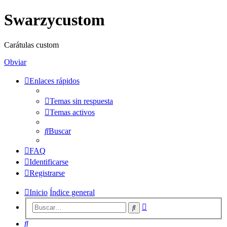
Swarzycustom
Carátulas custom
Obviar
Enlaces rápidos
Temas sin respuesta
Temas activos
Buscar
FAQ
Identificarse
Registrarse
Inicio
Índice general
Búsqueda
Buscar
avanzada
Buscar