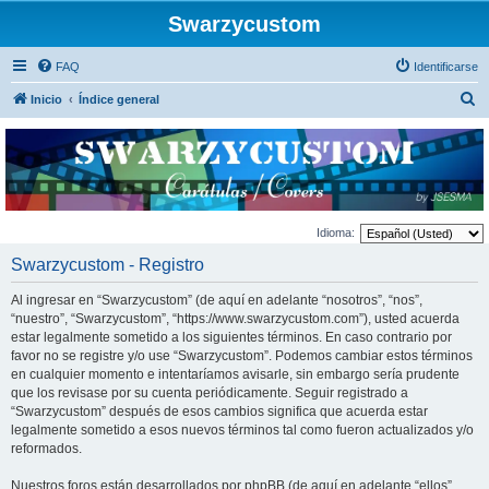
Swarzycustom
FAQ
Identificarse
B
Inicio
Índice general
u
s
c
a
r
Idioma:
Swarzycustom - Registro
Al ingresar en “Swarzycustom” (de aquí en adelante “nosotros”, “nos”,
“nuestro”, “Swarzycustom”, “https://www.swarzycustom.com”), usted acuerda
estar legalmente sometido a los siguientes términos. En caso contrario por
favor no se registre y/o use “Swarzycustom”. Podemos cambiar estos términos
en cualquier momento e intentaríamos avisarle, sin embargo sería prudente
que los revisase por su cuenta periódicamente. Seguir registrado a
“Swarzycustom” después de esos cambios significa que acuerda estar
legalmente sometido a esos nuevos términos tal como fueron actualizados y/o
reformados.
Nuestros foros están desarrollados por phpBB (de aquí en adelante “ellos”,