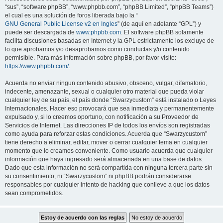
“sus”, “software phpBB”, “www.phpbb.com”, “phpBB Limited”, “phpBB Teams”)
el cual es una solución de foros liberada bajo la “
GNU General Public License v2 en Ingles
” (de aquí en adelante “GPL”) y
puede ser descargada de
www.phpbb.com
. El software phpBB solamente
facilita discusiones basadas en Internet y la GPL estrictamente los excluye de
lo que aprobamos y/o desaprobamos como conductas y/o contenido
permisible. Para más información sobre phpBB, por favor visite:
https://www.phpbb.com/
.
Acuerda no enviar ningun contenido abusivo, obsceno, vulgar, difamatorio,
indecente, amenazante, sexual o cualquier otro material que pueda violar
cualquier ley de su país, el país donde “Swarzycustom” está instalado o Leyes
Internacionales. Hacer eso provocará que sea inmediata y permanentemente
expulsado y, si lo creemos oportuno, con notificación a su Proveedor de
Servicios de Internet. Las direcciones IP de todos los envíos son registradas
como ayuda para reforzar estas condiciones. Acuerda que “Swarzycustom”
tiene derecho a eliminar, editar, mover o cerrar cualquier tema en cualquier
momento que lo creamos conveniente. Como usuario acuerda que cualquier
información que haya ingresado será almacenada en una base de datos.
Dado que esta información no será compartida con ninguna tercera parte sin
su consentimiento, ni “Swarzycustom” ni phpBB podrán considerarse
responsables por cualquier intento de hacking que conlleve a que los datos
sean comprometidos.