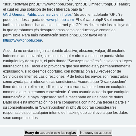
“sus”, “software phpBB”, “www.phpbb.com”, “phpBB Limited”, “phpBB Teams”)
el cual es una solución de foros liberada bajo la “
GNU General Public License v2 en Ingles
” (de aquí en adelante “GPL”) y
puede ser descargada de
www.phpbb.com
. El software phpBB solamente
facilita discusiones basadas en Internet y la GPL estrictamente los excluye de
lo que aprobamos y/o desaprobamos como conductas y/o contenido
permisible. Para más información sobre phpBB, por favor visite:
https://www.phpbb.com/
.
Acuerda no enviar ningun contenido abusivo, obsceno, vulgar, difamatorio,
indecente, amenazante, sexual o cualquier otro material que pueda violar
cualquier ley de su país, el país donde “Swarzycustom” está instalado o Leyes
Internacionales. Hacer eso provocará que sea inmediata y permanentemente
expulsado y, si lo creemos oportuno, con notificación a su Proveedor de
Servicios de Internet. Las direcciones IP de todos los envíos son registradas
como ayuda para reforzar estas condiciones. Acuerda que “Swarzycustom”
tiene derecho a eliminar, editar, mover o cerrar cualquier tema en cualquier
momento que lo creamos conveniente. Como usuario acuerda que cualquier
información que haya ingresado será almacenada en una base de datos.
Dado que esta información no será compartida con ninguna tercera parte sin
su consentimiento, ni “Swarzycustom” ni phpBB podrán considerarse
responsables por cualquier intento de hacking que conlleve a que los datos
sean comprometidos.