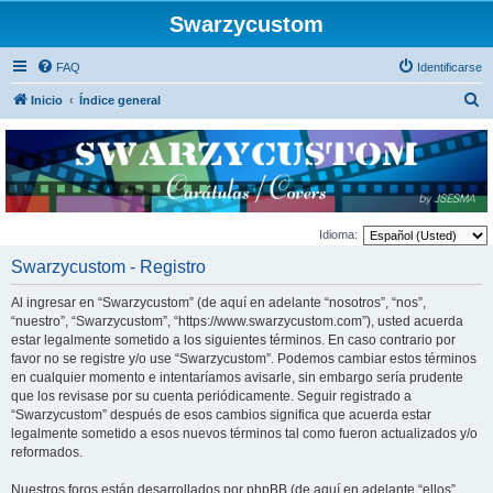
Swarzycustom
FAQ
Identificarse
B
Inicio
Índice general
u
s
c
a
r
Idioma:
Swarzycustom - Registro
Al ingresar en “Swarzycustom” (de aquí en adelante “nosotros”, “nos”,
“nuestro”, “Swarzycustom”, “https://www.swarzycustom.com”), usted acuerda
estar legalmente sometido a los siguientes términos. En caso contrario por
favor no se registre y/o use “Swarzycustom”. Podemos cambiar estos términos
en cualquier momento e intentaríamos avisarle, sin embargo sería prudente
que los revisase por su cuenta periódicamente. Seguir registrado a
“Swarzycustom” después de esos cambios significa que acuerda estar
legalmente sometido a esos nuevos términos tal como fueron actualizados y/o
reformados.
Nuestros foros están desarrollados por phpBB (de aquí en adelante “ellos”,