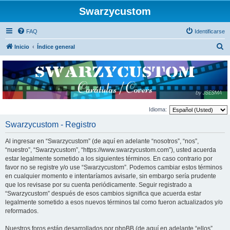
Swarzycustom
FAQ
Identificarse
B
Inicio
Índice general
u
s
c
a
r
Idioma:
Swarzycustom - Registro
Al ingresar en “Swarzycustom” (de aquí en adelante “nosotros”, “nos”,
“nuestro”, “Swarzycustom”, “https://www.swarzycustom.com”), usted acuerda
estar legalmente sometido a los siguientes términos. En caso contrario por
favor no se registre y/o use “Swarzycustom”. Podemos cambiar estos términos
en cualquier momento e intentaríamos avisarle, sin embargo sería prudente
que los revisase por su cuenta periódicamente. Seguir registrado a
“Swarzycustom” después de esos cambios significa que acuerda estar
legalmente sometido a esos nuevos términos tal como fueron actualizados y/o
reformados.
Nuestros foros están desarrollados por phpBB (de aquí en adelante “ellos”,