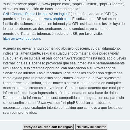
“sus”, “software phpBB”, “www.phpbb.com”, “phpBB Limited”, “phpBB Teams”)
el cual es una solución de foros liberada bajo la “
GNU General Public License v2 en Ingles
” (de aquí en adelante “GPL”) y
puede ser descargada de
www.phpbb.com
. El software phpBB solamente
facilita discusiones basadas en Internet y la GPL estrictamente los excluye de
lo que aprobamos y/o desaprobamos como conductas y/o contenido
permisible. Para más información sobre phpBB, por favor visite:
https://www.phpbb.com/
.
Acuerda no enviar ningun contenido abusivo, obsceno, vulgar, difamatorio,
indecente, amenazante, sexual o cualquier otro material que pueda violar
cualquier ley de su país, el país donde “Swarzycustom” está instalado o Leyes
Internacionales. Hacer eso provocará que sea inmediata y permanentemente
expulsado y, si lo creemos oportuno, con notificación a su Proveedor de
Servicios de Internet. Las direcciones IP de todos los envíos son registradas
como ayuda para reforzar estas condiciones. Acuerda que “Swarzycustom”
tiene derecho a eliminar, editar, mover o cerrar cualquier tema en cualquier
momento que lo creamos conveniente. Como usuario acuerda que cualquier
información que haya ingresado será almacenada en una base de datos.
Dado que esta información no será compartida con ninguna tercera parte sin
su consentimiento, ni “Swarzycustom” ni phpBB podrán considerarse
responsables por cualquier intento de hacking que conlleve a que los datos
sean comprometidos.