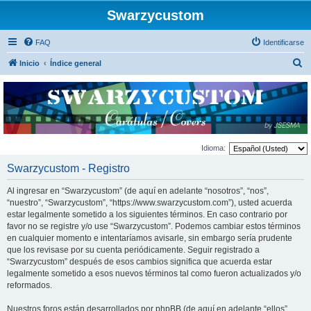
Swarzycustom
FAQ
Identificarse
B
Inicio
Índice general
u
s
c
a
r
Idioma:
Swarzycustom - Registro
Al ingresar en “Swarzycustom” (de aquí en adelante “nosotros”, “nos”,
“nuestro”, “Swarzycustom”, “https://www.swarzycustom.com”), usted acuerda
estar legalmente sometido a los siguientes términos. En caso contrario por
favor no se registre y/o use “Swarzycustom”. Podemos cambiar estos términos
en cualquier momento e intentaríamos avisarle, sin embargo sería prudente
que los revisase por su cuenta periódicamente. Seguir registrado a
“Swarzycustom” después de esos cambios significa que acuerda estar
legalmente sometido a esos nuevos términos tal como fueron actualizados y/o
reformados.
Nuestros foros están desarrollados por phpBB (de aquí en adelante “ellos”,