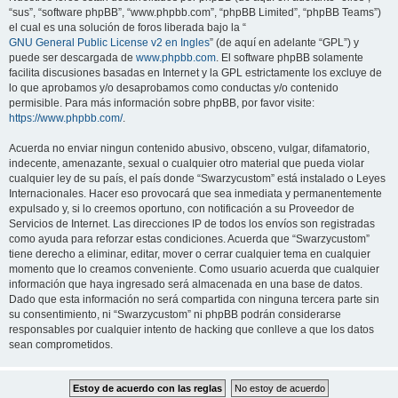
“sus”, “software phpBB”, “www.phpbb.com”, “phpBB Limited”, “phpBB Teams”)
el cual es una solución de foros liberada bajo la “
GNU General Public License v2 en Ingles
” (de aquí en adelante “GPL”) y
puede ser descargada de
www.phpbb.com
. El software phpBB solamente
facilita discusiones basadas en Internet y la GPL estrictamente los excluye de
lo que aprobamos y/o desaprobamos como conductas y/o contenido
permisible. Para más información sobre phpBB, por favor visite:
https://www.phpbb.com/
.
Acuerda no enviar ningun contenido abusivo, obsceno, vulgar, difamatorio,
indecente, amenazante, sexual o cualquier otro material que pueda violar
cualquier ley de su país, el país donde “Swarzycustom” está instalado o Leyes
Internacionales. Hacer eso provocará que sea inmediata y permanentemente
expulsado y, si lo creemos oportuno, con notificación a su Proveedor de
Servicios de Internet. Las direcciones IP de todos los envíos son registradas
como ayuda para reforzar estas condiciones. Acuerda que “Swarzycustom”
tiene derecho a eliminar, editar, mover o cerrar cualquier tema en cualquier
momento que lo creamos conveniente. Como usuario acuerda que cualquier
información que haya ingresado será almacenada en una base de datos.
Dado que esta información no será compartida con ninguna tercera parte sin
su consentimiento, ni “Swarzycustom” ni phpBB podrán considerarse
responsables por cualquier intento de hacking que conlleve a que los datos
sean comprometidos.