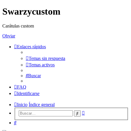
Swarzycustom
Carátulas custom
Obviar
Enlaces rápidos
Temas sin respuesta
Temas activos
Buscar
FAQ
Identificarse
Inicio
Índice general
Búsqueda
Buscar
avanzada
Buscar