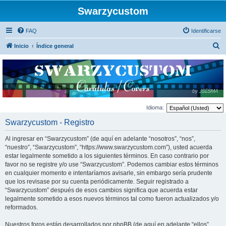
Swarzycustom
FAQ
Identificarse
B
Inicio
Índice general
u
s
c
a
r
Idioma:
Swarzycustom - Registro
Al ingresar en “Swarzycustom” (de aquí en adelante “nosotros”, “nos”,
“nuestro”, “Swarzycustom”, “https://www.swarzycustom.com”), usted acuerda
estar legalmente sometido a los siguientes términos. En caso contrario por
favor no se registre y/o use “Swarzycustom”. Podemos cambiar estos términos
en cualquier momento e intentaríamos avisarle, sin embargo sería prudente
que los revisase por su cuenta periódicamente. Seguir registrado a
“Swarzycustom” después de esos cambios significa que acuerda estar
legalmente sometido a esos nuevos términos tal como fueron actualizados y/o
reformados.
Nuestros foros están desarrollados por phpBB (de aquí en adelante “ellos”,