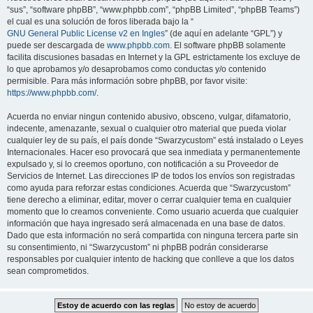
“sus”, “software phpBB”, “www.phpbb.com”, “phpBB Limited”, “phpBB Teams”)
el cual es una solución de foros liberada bajo la “
GNU General Public License v2 en Ingles
” (de aquí en adelante “GPL”) y
puede ser descargada de
www.phpbb.com
. El software phpBB solamente
facilita discusiones basadas en Internet y la GPL estrictamente los excluye de
lo que aprobamos y/o desaprobamos como conductas y/o contenido
permisible. Para más información sobre phpBB, por favor visite:
https://www.phpbb.com/
.
Acuerda no enviar ningun contenido abusivo, obsceno, vulgar, difamatorio,
indecente, amenazante, sexual o cualquier otro material que pueda violar
cualquier ley de su país, el país donde “Swarzycustom” está instalado o Leyes
Internacionales. Hacer eso provocará que sea inmediata y permanentemente
expulsado y, si lo creemos oportuno, con notificación a su Proveedor de
Servicios de Internet. Las direcciones IP de todos los envíos son registradas
como ayuda para reforzar estas condiciones. Acuerda que “Swarzycustom”
tiene derecho a eliminar, editar, mover o cerrar cualquier tema en cualquier
momento que lo creamos conveniente. Como usuario acuerda que cualquier
información que haya ingresado será almacenada en una base de datos.
Dado que esta información no será compartida con ninguna tercera parte sin
su consentimiento, ni “Swarzycustom” ni phpBB podrán considerarse
responsables por cualquier intento de hacking que conlleve a que los datos
sean comprometidos.