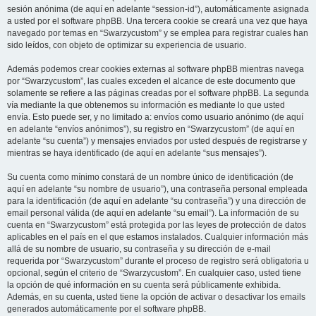
sesión anónima (de aquí en adelante “session-id”), automáticamente asignada
a usted por el software phpBB. Una tercera cookie se creará una vez que haya
navegado por temas en “Swarzycustom” y se emplea para registrar cuales han
sido leídos, con objeto de optimizar su experiencia de usuario.
Además podemos crear cookies externas al software phpBB mientras navega
por “Swarzycustom”, las cuales exceden el alcance de este documento que
solamente se refiere a las páginas creadas por el software phpBB. La segunda
vía mediante la que obtenemos su información es mediante lo que usted
envía. Esto puede ser, y no limitado a: envíos como usuario anónimo (de aquí
en adelante “envíos anónimos”), su registro en “Swarzycustom” (de aquí en
adelante “su cuenta”) y mensajes enviados por usted después de registrarse y
mientras se haya identificado (de aquí en adelante “sus mensajes”).
Su cuenta como mínimo constará de un nombre único de identificación (de
aquí en adelante “su nombre de usuario”), una contraseña personal empleada
para la identificación (de aquí en adelante “su contraseña”) y una dirección de
email personal válida (de aquí en adelante “su email”). La información de su
cuenta en “Swarzycustom” está protegida por las leyes de protección de datos
aplicables en el país en el que estamos instalados. Cualquier información más
allá de su nombre de usuario, su contraseña y su dirección de e-mail
requerida por “Swarzycustom” durante el proceso de registro será obligatoria u
opcional, según el criterio de “Swarzycustom”. En cualquier caso, usted tiene
la opción de qué información en su cuenta será públicamente exhibida.
Además, en su cuenta, usted tiene la opción de activar o desactivar los emails
generados automáticamente por el software phpBB.