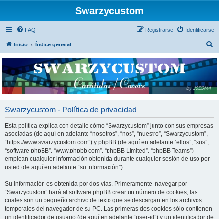
Swarzycustom
FAQ
Registrarse
Identificarse
B
Inicio
Índice general
u
s
c
a
r
Swarzycustom - Política de privacidad
Esta política explica con detalle cómo “Swarzycustom” junto con sus empresas
asociadas (de aquí en adelante “nosotros”, “nos”, “nuestro”, “Swarzycustom”,
“https://www.swarzycustom.com”) y phpBB (de aquí en adelante “ellos”, “sus”,
“software phpBB”, “www.phpbb.com”, “phpBB Limited”, “phpBB Teams”)
emplean cualquier información obtenida durante cualquier sesión de uso por
usted (de aquí en adelante “su información”).
Su información es obtenida por dos vías. Primeramente, navegar por
“Swarzycustom” hará al software phpBB crear un número de cookies, las
cuales son un pequeño archivo de texto que se descargan en los archivos
temporales del navegador de su PC. Las primeras dos cookies sólo contienen
un identificador de usuario (de aquí en adelante “user-id”) y un identificador de