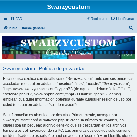
Swarzycustom
FAQ
Registrarse
Identificarse
B
Inicio
Índice general
u
s
c
a
r
Swarzycustom - Política de privacidad
Esta política explica con detalle cómo “Swarzycustom” junto con sus empresas
asociadas (de aquí en adelante “nosotros”, “nos”, “nuestro”, “Swarzycustom”,
“https://www.swarzycustom.com”) y phpBB (de aquí en adelante “ellos”, “sus”,
“software phpBB”, “www.phpbb.com”, “phpBB Limited”, “phpBB Teams”)
emplean cualquier información obtenida durante cualquier sesión de uso por
usted (de aquí en adelante “su información”).
Su información es obtenida por dos vías. Primeramente, navegar por
“Swarzycustom” hará al software phpBB crear un número de cookies, las
cuales son un pequeño archivo de texto que se descargan en los archivos
temporales del navegador de su PC. Las primeras dos cookies sólo contienen
un identificador de usuario (de aquí en adelante “user-id”) y un identificador de