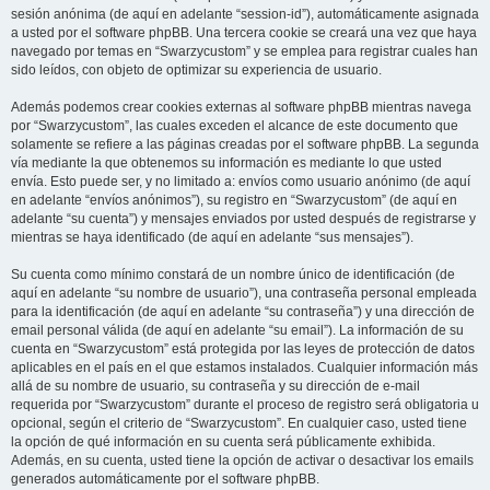
sesión anónima (de aquí en adelante “session-id”), automáticamente asignada
a usted por el software phpBB. Una tercera cookie se creará una vez que haya
navegado por temas en “Swarzycustom” y se emplea para registrar cuales han
sido leídos, con objeto de optimizar su experiencia de usuario.
Además podemos crear cookies externas al software phpBB mientras navega
por “Swarzycustom”, las cuales exceden el alcance de este documento que
solamente se refiere a las páginas creadas por el software phpBB. La segunda
vía mediante la que obtenemos su información es mediante lo que usted
envía. Esto puede ser, y no limitado a: envíos como usuario anónimo (de aquí
en adelante “envíos anónimos”), su registro en “Swarzycustom” (de aquí en
adelante “su cuenta”) y mensajes enviados por usted después de registrarse y
mientras se haya identificado (de aquí en adelante “sus mensajes”).
Su cuenta como mínimo constará de un nombre único de identificación (de
aquí en adelante “su nombre de usuario”), una contraseña personal empleada
para la identificación (de aquí en adelante “su contraseña”) y una dirección de
email personal válida (de aquí en adelante “su email”). La información de su
cuenta en “Swarzycustom” está protegida por las leyes de protección de datos
aplicables en el país en el que estamos instalados. Cualquier información más
allá de su nombre de usuario, su contraseña y su dirección de e-mail
requerida por “Swarzycustom” durante el proceso de registro será obligatoria u
opcional, según el criterio de “Swarzycustom”. En cualquier caso, usted tiene
la opción de qué información en su cuenta será públicamente exhibida.
Además, en su cuenta, usted tiene la opción de activar o desactivar los emails
generados automáticamente por el software phpBB.