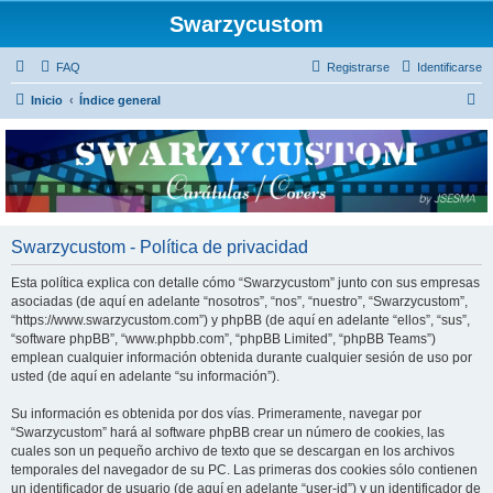
Swarzycustom
FAQ
Registrarse
Identificarse
B
Inicio
Índice general
u
s
c
a
r
Swarzycustom - Política de privacidad
Esta política explica con detalle cómo “Swarzycustom” junto con sus empresas
asociadas (de aquí en adelante “nosotros”, “nos”, “nuestro”, “Swarzycustom”,
“https://www.swarzycustom.com”) y phpBB (de aquí en adelante “ellos”, “sus”,
“software phpBB”, “www.phpbb.com”, “phpBB Limited”, “phpBB Teams”)
emplean cualquier información obtenida durante cualquier sesión de uso por
usted (de aquí en adelante “su información”).
Su información es obtenida por dos vías. Primeramente, navegar por
“Swarzycustom” hará al software phpBB crear un número de cookies, las
cuales son un pequeño archivo de texto que se descargan en los archivos
temporales del navegador de su PC. Las primeras dos cookies sólo contienen
un identificador de usuario (de aquí en adelante “user-id”) y un identificador de