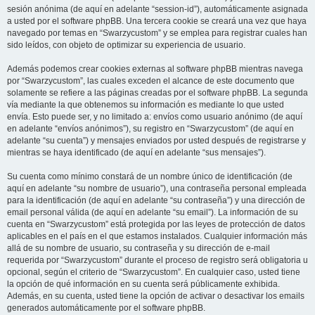
sesión anónima (de aquí en adelante “session-id”), automáticamente asignada
a usted por el software phpBB. Una tercera cookie se creará una vez que haya
navegado por temas en “Swarzycustom” y se emplea para registrar cuales han
sido leídos, con objeto de optimizar su experiencia de usuario.
Además podemos crear cookies externas al software phpBB mientras navega
por “Swarzycustom”, las cuales exceden el alcance de este documento que
solamente se refiere a las páginas creadas por el software phpBB. La segunda
vía mediante la que obtenemos su información es mediante lo que usted
envía. Esto puede ser, y no limitado a: envíos como usuario anónimo (de aquí
en adelante “envíos anónimos”), su registro en “Swarzycustom” (de aquí en
adelante “su cuenta”) y mensajes enviados por usted después de registrarse y
mientras se haya identificado (de aquí en adelante “sus mensajes”).
Su cuenta como mínimo constará de un nombre único de identificación (de
aquí en adelante “su nombre de usuario”), una contraseña personal empleada
para la identificación (de aquí en adelante “su contraseña”) y una dirección de
email personal válida (de aquí en adelante “su email”). La información de su
cuenta en “Swarzycustom” está protegida por las leyes de protección de datos
aplicables en el país en el que estamos instalados. Cualquier información más
allá de su nombre de usuario, su contraseña y su dirección de e-mail
requerida por “Swarzycustom” durante el proceso de registro será obligatoria u
opcional, según el criterio de “Swarzycustom”. En cualquier caso, usted tiene
la opción de qué información en su cuenta será públicamente exhibida.
Además, en su cuenta, usted tiene la opción de activar o desactivar los emails
generados automáticamente por el software phpBB.