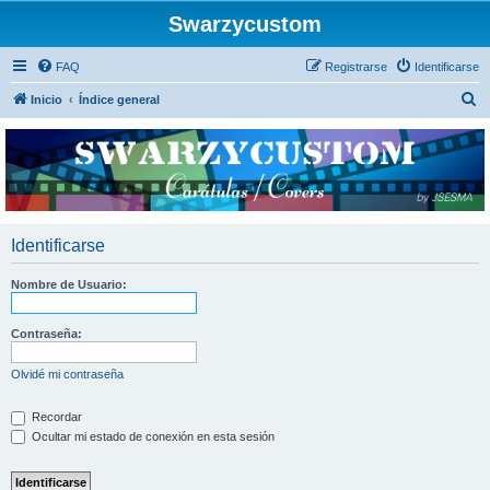
Swarzycustom
FAQ
Registrarse
Identificarse
B
Inicio
Índice general
u
s
c
a
r
Identificarse
Nombre de Usuario:
Contraseña:
Olvidé mi contraseña
Recordar
Ocultar mi estado de conexión en esta sesión