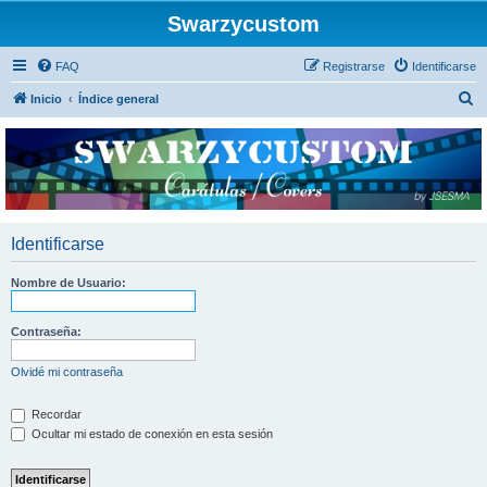
Swarzycustom
FAQ
Registrarse
Identificarse
B
Inicio
Índice general
u
s
c
a
r
Identificarse
Nombre de Usuario:
Contraseña:
Olvidé mi contraseña
Recordar
Ocultar mi estado de conexión en esta sesión