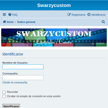
Swarzycustom
FAQ
Registrarse
Identificarse
B
Inicio
Índice general
u
s
c
a
r
Identificarse
Nombre de Usuario:
Contraseña:
Olvidé mi contraseña
Recordar
Ocultar mi estado de conexión en esta sesión