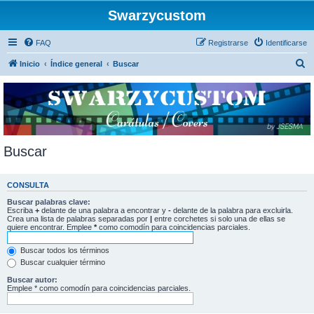
Swarzycustom
FAQ
Registrarse
Identificarse
B
Inicio
Índice general
Buscar
u
s
c
a
r
Buscar
CONSULTA
Buscar palabras clave:
Escriba
+
delante de una palabra a encontrar y
-
delante de la palabra para excluirla.
Crea una lista de palabras separadas por
|
entre corchetes si solo una de ellas se
quiere encontrar. Emplee
*
como comodín para coincidencias parciales.
Buscar todos los términos
Buscar cualquier término
Buscar autor:
Emplee * como comodín para coincidencias parciales.