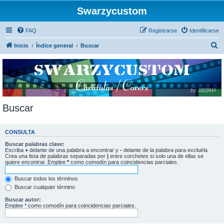
Swarzycustom
FAQ
Registrarse
Identificarse
B
Inicio
Índice general
Buscar
u
s
c
a
r
Buscar
CONSULTA
Buscar palabras clave:
Escriba
+
delante de una palabra a encontrar y
-
delante de la palabra para excluirla.
Crea una lista de palabras separadas por
|
entre corchetes si solo una de ellas se
quiere encontrar. Emplee
*
como comodín para coincidencias parciales.
Buscar todos los términos
Buscar cualquier término
Buscar autor:
Emplee * como comodín para coincidencias parciales.