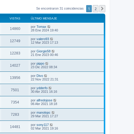
1
2
Siguiente
Se encontraron 31 coincidencias
VISTAS
ÚLTIMO MENSAJE
por
Tomax
14860
28 Ene 2024 19:40
por
valero93
12749
12 Mar 2023 17:13
por
Giorgio58
12283
21 Ene 2023 00:46
por
pippo
14027
23 Dic 2022 08:34
por
Divo
13956
22 Nov 2022 21:31
por
ydderfo
7501
30 Abr 2021 16:16
por
alfredojose
7354
06 Abr 2021 18:18
por
manolopc
7283
29 Mar 2021 17:27
por
sony117
14481
02 Mar 2021 19:16