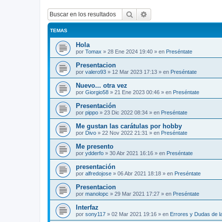
Buscar
Búsqueda avanzada
TEMAS
Hola
por
Tomax
»
28 Ene 2024 19:40
» en
Preséntate
Presentacion
por
valero93
»
12 Mar 2023 17:13
» en
Preséntate
Nuevo... otra vez
por
Giorgio58
»
21 Ene 2023 00:46
» en
Preséntate
Presentación
por
pippo
»
23 Dic 2022 08:34
» en
Preséntate
Me gustan las carátulas por hobby
por
Divo
»
22 Nov 2022 21:31
» en
Preséntate
Me presento
por
ydderfo
»
30 Abr 2021 16:16
» en
Preséntate
presentación
por
alfredojose
»
06 Abr 2021 18:18
» en
Preséntate
Presentacion
por
manolopc
»
29 Mar 2021 17:27
» en
Preséntate
Interfaz
por
sony117
»
02 Mar 2021 19:16
» en
Errores y Dudas de l