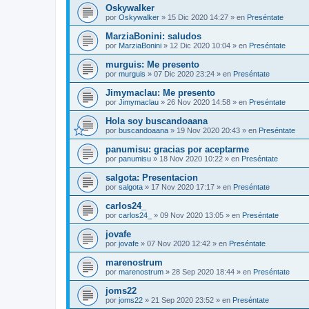
Oskywalker
por
Oskywalker
»
15 Dic 2020 14:27
» en
Preséntate
MarziaBonini: saludos
por
MarziaBonini
»
12 Dic 2020 10:04
» en
Preséntate
murguis: Me presento
por
murguis
»
07 Dic 2020 23:24
» en
Preséntate
Jimymaclau: Me presento
por
Jimymaclau
»
26 Nov 2020 14:58
» en
Preséntate
Hola soy buscandoaana
por
buscandoaana
»
19 Nov 2020 20:43
» en
Preséntate
panumisu: gracias por aceptarme
por
panumisu
»
18 Nov 2020 10:22
» en
Preséntate
salgota: Presentacion
por
salgota
»
17 Nov 2020 17:17
» en
Preséntate
carlos24_
por
carlos24_
»
09 Nov 2020 13:05
» en
Preséntate
jovafe
por
jovafe
»
07 Nov 2020 12:42
» en
Preséntate
marenostrum
por
marenostrum
»
28 Sep 2020 18:44
» en
Preséntate
joms22
por
joms22
»
21 Sep 2020 23:52
» en
Preséntate