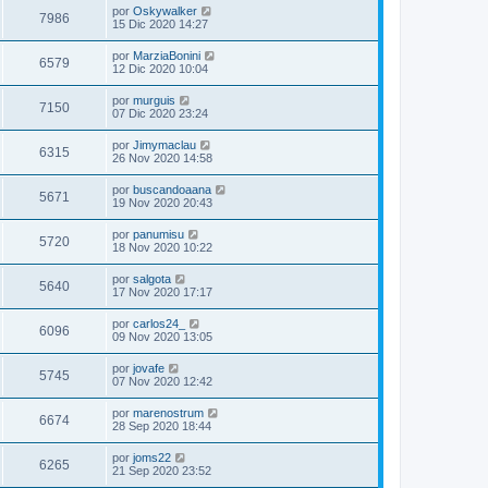
por
Oskywalker
7986
15 Dic 2020 14:27
por
MarziaBonini
6579
12 Dic 2020 10:04
por
murguis
7150
07 Dic 2020 23:24
por
Jimymaclau
6315
26 Nov 2020 14:58
por
buscandoaana
5671
19 Nov 2020 20:43
por
panumisu
5720
18 Nov 2020 10:22
por
salgota
5640
17 Nov 2020 17:17
por
carlos24_
6096
09 Nov 2020 13:05
por
jovafe
5745
07 Nov 2020 12:42
por
marenostrum
6674
28 Sep 2020 18:44
por
joms22
6265
21 Sep 2020 23:52