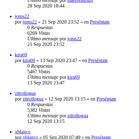
Último mensaje
por
marenostrum
28 Sep 2020 18:44
joms22
por
joms22
»
21 Sep 2020 23:52
» en
Preséntate
0
Respuestas
6269
Vistas
Último mensaje
por
joms22
21 Sep 2020 23:52
kira69
por
kira69
»
13 Sep 2020 23:47
» en
Preséntate
0
Respuestas
5467
Vistas
Último mensaje
por
kira69
13 Sep 2020 23:47
zitrollogua
por
zitrollogua
»
12 Sep 2020 13:15
» en
Preséntate
0
Respuestas
5382
Vistas
Último mensaje
por
zitrollogua
12 Sep 2020 13:15
xblanco
por
xblanco
»
05 Sep 2020 07:49
» en
Preséntate