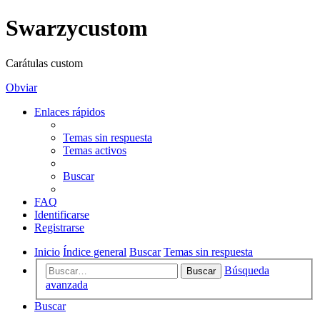
Swarzycustom
Carátulas custom
Obviar
Enlaces rápidos
Temas sin respuesta
Temas activos
Buscar
FAQ
Identificarse
Registrarse
Inicio
Índice general
Buscar
Temas sin respuesta
Búsqueda
Buscar
avanzada
Buscar