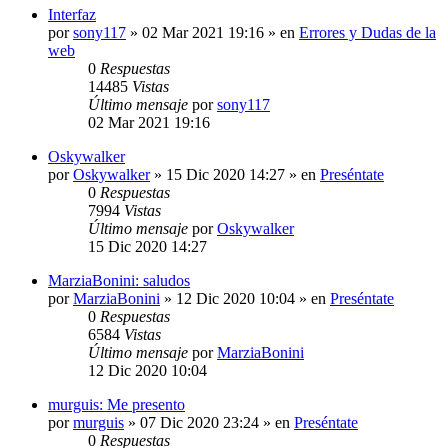
Interfaz
por
sony117
»
02 Mar 2021 19:16
» en
Errores y Dudas de la
web
0
Respuestas
14485
Vistas
Último mensaje
por
sony117
02 Mar 2021 19:16
Oskywalker
por
Oskywalker
»
15 Dic 2020 14:27
» en
Preséntate
0
Respuestas
7994
Vistas
Último mensaje
por
Oskywalker
15 Dic 2020 14:27
MarziaBonini: saludos
por
MarziaBonini
»
12 Dic 2020 10:04
» en
Preséntate
0
Respuestas
6584
Vistas
Último mensaje
por
MarziaBonini
12 Dic 2020 10:04
murguis: Me presento
por
murguis
»
07 Dic 2020 23:24
» en
Preséntate
0
Respuestas