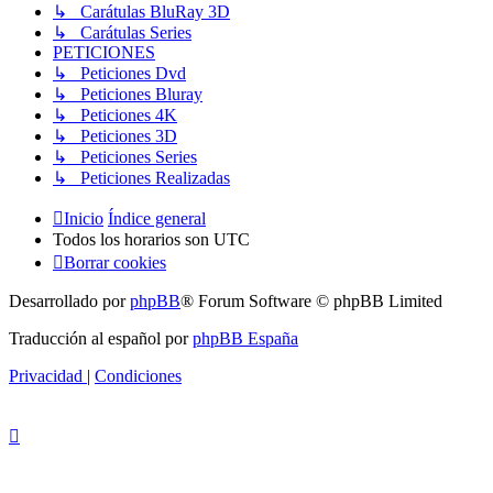
↳ Carátulas BluRay 3D
↳ Carátulas Series
PETICIONES
↳ Peticiones Dvd
↳ Peticiones Bluray
↳ Peticiones 4K
↳ Peticiones 3D
↳ Peticiones Series
↳ Peticiones Realizadas
Inicio
Índice general
Todos los horarios son
UTC
Borrar cookies
Desarrollado por
phpBB
® Forum Software © phpBB Limited
Traducción al español por
phpBB España
Privacidad
|
Condiciones