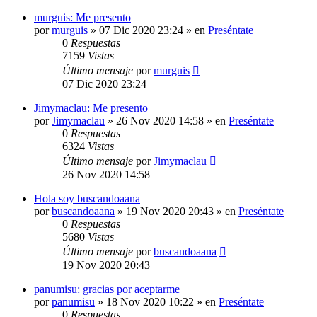
murguis: Me presento
por
murguis
»
07 Dic 2020 23:24
» en
Preséntate
0
Respuestas
7159
Vistas
Último mensaje
por
murguis
07 Dic 2020 23:24
Jimymaclau: Me presento
por
Jimymaclau
»
26 Nov 2020 14:58
» en
Preséntate
0
Respuestas
6324
Vistas
Último mensaje
por
Jimymaclau
26 Nov 2020 14:58
Hola soy buscandoaana
por
buscandoaana
»
19 Nov 2020 20:43
» en
Preséntate
0
Respuestas
5680
Vistas
Último mensaje
por
buscandoaana
19 Nov 2020 20:43
panumisu: gracias por aceptarme
por
panumisu
»
18 Nov 2020 10:22
» en
Preséntate
0
Respuestas