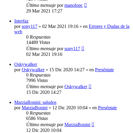
Último mensaje
por
manolopc
29 Mar 2021 17:27
Interfaz
por
sony117
»
02 Mar 2021 19:16
» en
Errores y Dudas de la
web
0
Respuestas
14489
Vistas
Último mensaje
por
sony117
02 Mar 2021 19:16
Oskywalker
por
Oskywalker
»
15 Dic 2020 14:27
» en
Preséntate
0
Respuestas
7996
Vistas
Último mensaje
por
Oskywalker
15 Dic 2020 14:27
MarziaBonini: saludos
por
MarziaBonini
»
12 Dic 2020 10:04
» en
Preséntate
0
Respuestas
6586
Vistas
Último mensaje
por
MarziaBonini
12 Dic 2020 10:04