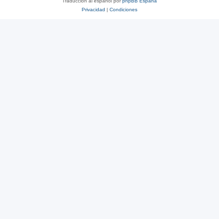
Traducción al español por
phpBB España
Privacidad
|
Condiciones