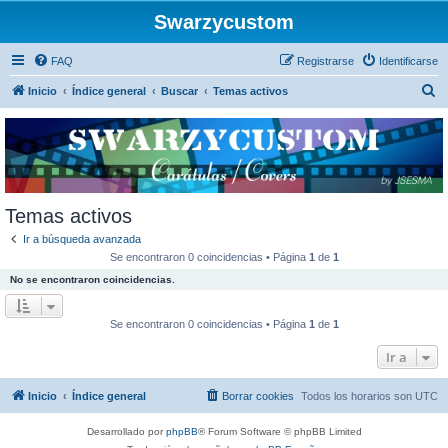
Swarzycustom
FAQ
Registrarse
Identificarse
B
Inicio
Índice general
Buscar
Temas activos
u
s
c
a
r
Temas activos
Ir a búsqueda avanzada
Se encontraron 0 coincidencias • Página
1
de
1
No se encontraron coincidencias.
Se encontraron 0 coincidencias • Página
1
de
1
Ir a
Inicio
Índice general
Borrar cookies
Todos los horarios son
UTC
Desarrollado por
phpBB
® Forum Software © phpBB Limited