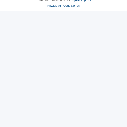
Traducción al español por
phpBB España
Privacidad
|
Condiciones