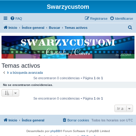
Swarzycustom
FAQ
Registrarse
Identificarse
B
Inicio
Índice general
Buscar
Temas activos
u
s
c
a
r
Temas activos
Ir a búsqueda avanzada
Se encontraron 0 coincidencias • Página
1
de
1
No se encontraron coincidencias.
Se encontraron 0 coincidencias • Página
1
de
1
Ir a
Inicio
Índice general
Borrar cookies
Todos los horarios son
UTC
Desarrollado por
phpBB
® Forum Software © phpBB Limited