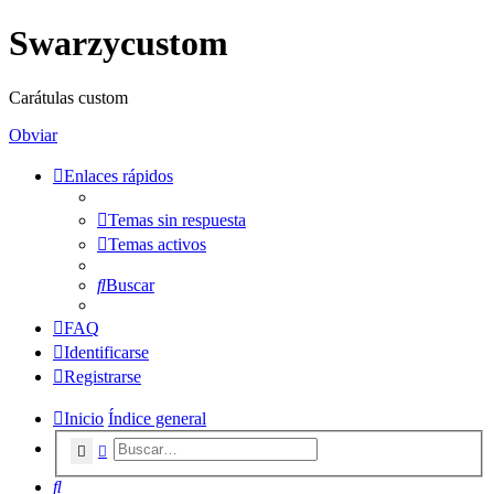
Swarzycustom
Carátulas custom
Obviar
Enlaces rápidos
Temas sin respuesta
Temas activos
Buscar
FAQ
Identificarse
Registrarse
Inicio
Índice general
Buscar
Búsqueda avanzada
Buscar